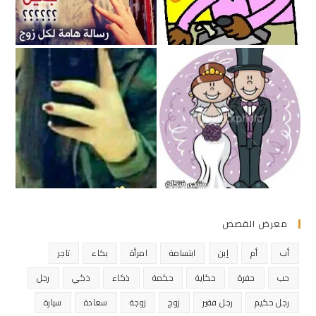
معرض القصص
أب
أم
إبن
ابتسامة
امرأة
بكاء
تاجر
حب
حفرة
حكاية
حكمة
ذكاء
ذكي
رجل
رجل حكيم
رجل فقير
زوج
زوجة
سعادة
سيارة