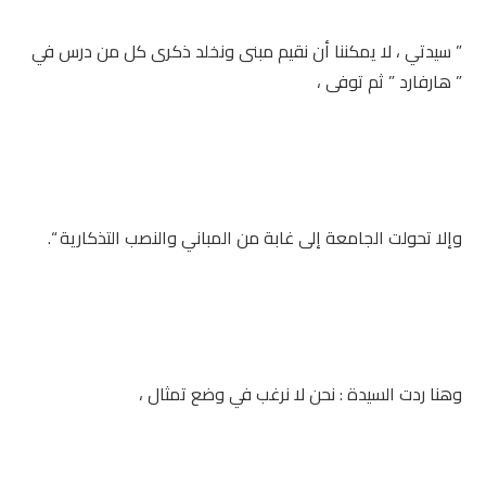
” سيدتي ، لا يمكننا أن نقيم مبنى ونخلد ذكرى كل من درس في
” هارفارد ” ثم توفى ،
وإلا تحولت الجامعة إلى غابة من المباني والنصب التذكارية “.
وهنا ردت السيدة : نحن لا نرغب في وضع تمثال ،