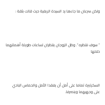
ولكن سرعان ما جاءها رد السيدة الريفية حيث قالت بثقة :
” سوف ننتظره “. وظل الزوجان ينتظران لساعات طويلة أهملتهما
خلالها
السكرتيرة تماما على أمل أن يفقدا الأمل والحماس البادي
على وجهيهما وينصرفا.