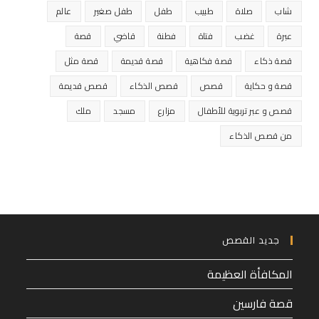
شاب
صلاة
طبيب
طفل
طفل صغير
عالم
عبرة
غضب
فتاة
فطنة
قاضي
قصة
قصة ذكاء
قصة فكاهية
قصة قديمة
قصة مثل
قصة و حكاية
قصص
قصص الذكاء
قصص قديمة
قصص و عبر تربوية للأطفال
مزارع
مسجد
ملك
من قصص الذكاء
جديد القصص
المكافأة العظيمة
قصة فارسين