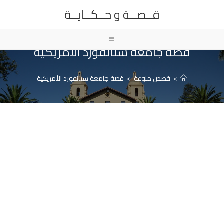
Ski
قــصــة و حــكــايــة
t
conten
قصة جامعة ستانفورد الأمريكية
>
قصص منوعة
>
قصة جامعة ستانفورد الأمريكية