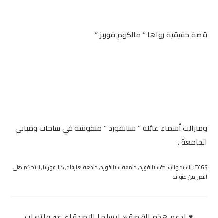
قصة حقيقية رواها ” مالكوم فوربز ”
ومازالت أسماء عائلة ” ستانفورد ” منقوشة في ساحات ومباني
الجامعة .
TAGS:
السيد والسيدةستانفورد
,
جامعة ستانفورد
,
جامعة هارفاد
,
كاليفورنيا
,
لا تحكم هلى
النص من عنوانه
SHARE
♥ إدعم هذه القصة « ارسلها للاصدقاء عبر واتساب