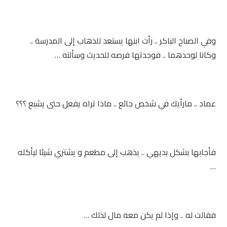
وفي الصباح الباكر .. رأت ابنها يستعد للذهاب إلى المدرسة ..
وكانا لوحدهما .. فوجدتها فرصه للحديث وسألته …
عماد .. مارأيك في شخص جائع .. ماذا تراه يفعل حتى يشبع ؟؟؟
فأجابها بشكل بديهي .. يذهب إلى مطعم و يشتري شيئا ليأكله
…
فقالت له .. وإذا لم يكن معه مال لذلك …