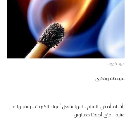
عود كبريت
موعظة وذكرى
رأت امرأة في المنام .. ابنها يشعل أعواد الكبريت .. ويقربها من
عينيه .. حتى أصبحتا حمراوين …