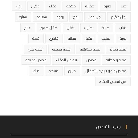
حب
حفرة
حكاية
حكمة
ذكاء
ذكي
رجل
رجل حكيم
رجل فقير
زوج
زوجة
سعادة
سيارة
شاب
صلاة
طبيب
طفل
طفل صغير
عالم
عبرة
غضب
فتاة
فطنة
قاضي
قصة
قصة ذكاء
قصة فكاهية
قصة قديمة
قصة مثل
قصة و حكاية
قصص
قصص الذكاء
قصص قديمة
قصص و عبر تربوية للأطفال
مزارع
مسجد
ملك
من قصص الذكاء
جديد القصص