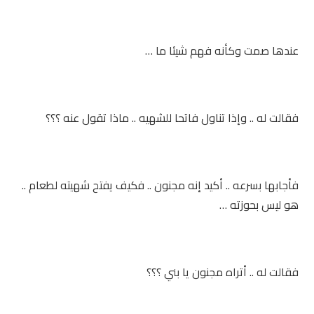
عندها صمت وكأنه فهم شيئا ما …
فقالت له .. وإذا تناول فاتحا للشهيه .. ماذا تقول عنه ؟؟؟
فأجابها بسرعه .. أكيد إنه مجنون .. فكيف يفتح شهيته لطعام ..
هو ليس بحوزته …
فقالت له .. أتراه مجنون يا بني ؟؟؟