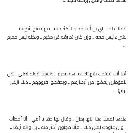
عندها صمت وأطرق برأسه خجلا …
فقالت له .. بني بل أنت مجنونا أكثر منه .. فهو فتح شهيته
لشيء ليس معه .. وإن كان تصرفه غير حكيم .. ولكنه ليس محرم
…
أما أنت ففتحت شهيتك لما هو محرم .. ونسيت قوله تعالى : (قل
للمؤمنين يغضوا من أبصارهم .. ويحفظوا فروجهم .. ذلك ازكى
لهم) …
عندها لمعت عينا ابنها بحزن .. وقال لها حقا يا أمي .. أنا أخطأت
.. وإن عاودت لمثل ذلك .. فأنا مجنون أكثر منه .. بل وآثم أيضا ..