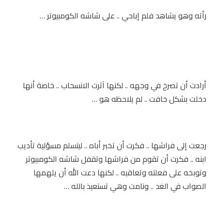
رأته وهو يشاهد فلم إباحي .. على شاشه الكومبيوتر …
أرادت أن تصرخ في وجهه .. لكنها آثرت الانسحاب .. خاصة أنها
دخلت بشكل خافت .. لم يلاحظه هو …
رجعت إلى فراشها .. فكرت أن تخبر أباه .. ليتسلم مسؤلية تأديب
ابنه .. فكرت أن تقوم من فراشها وتقفل شاشه الكومبيوتر
وتوبخه على فعلته وتعاقبه .. لكنها دعت الله أن يلهمها
الصواب في الغد .. ونامت وهي تستعيذ بالله …