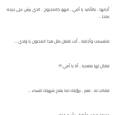
أجابها .. بالتأكيد يا أمي .. فهو كالمجروح .. الذي يرش على جرحه
ملحا …
فابتسمت وأجابته .. أنت تفعل مثل هذا المجنون يا ولدي …
فقال لها متعجبا .. أنا يا أمي !!!
فقالت له .. نعم .. برؤيتك لما يفتح شهيتك للنساء …