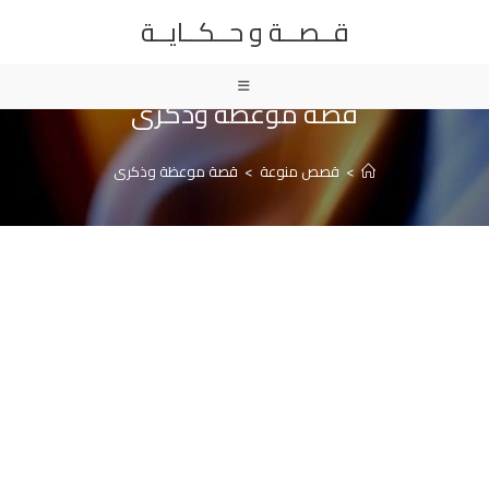
Ski
قــصــة و حــكــايــة
t
conten
قصة موعظة وذكرى
>
قصص منوعة
>
قصة موعظة وذكرى