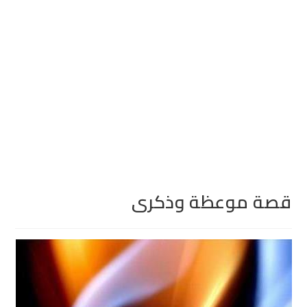
قصة موعظة وذكرى