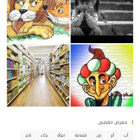
معرض القصص
أب
أم
إبن
ابتسامة
امرأة
بكاء
تاجر