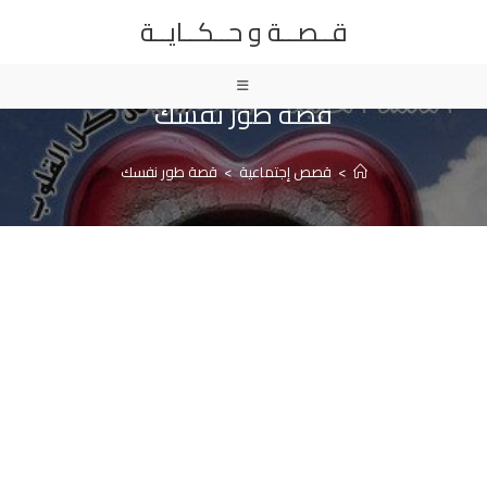
Ski
قــصــة و حــكــايــة
t
conten
قصة طور نفسك
>
قصص إجتماعية
>
قصة طور نفسك