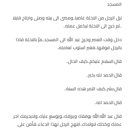
المسجد
نزل الرجل من النخلة غاضبا..ومضى الى بيته وصلى وارتاح قليلا
..ثم خرج الى النخلة ليكمل عمله..
دخل وقت العصر وخرج عبد الله الى المسجد..مرّ بالنخلة فاذا
بالرجل فوقها..فغير اسلوب تعامله..
قال:السلام عليكم..كيف الحال..
قال:الحمد لله بخير..
قال:بشر..كيف الثمر هذه السنة..
قال:الحمد لله..
قال عبد الله:الله يوفقك ويرزقك..ويوسع عليك..ولايحرمك اجر
عملك وكذلك لاولادك..ابتهج الرجل لهذا الدعاء..فأمن على