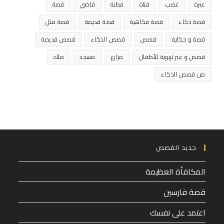
عبرة
غضب
فتاة
فطنة
قاضي
قصة
قصة ذكاء
قصة فكاهية
قصة قديمة
قصة مثل
قصة و حكاية
قصص
قصص الذكاء
قصص قديمة
قصص و عبر تربوية للأطفال
مزارع
مسجد
ملك
من قصص الذكاء
جديد القصص
المكافأة العظيمة
قصة فارسين
اعتمد على نفسك