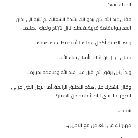
الدعاء وشكر..
فقال عبد الله:لكن يبدو انك بشدة انشغالك لم تنتبه الى اذان
العصر..والاقامة قريبة..فلعلك تنزل لترتاح وتدرك الصلاة..
وبعد الصلاة أكمل عملك..الله يحفظ عليك صحتك..
فقال الرجل:ان شاء الله..ان شاء الله..
وبدأ ينزل برفق..ثم اقبل على عبد الله وصافحه بحرارة ..
وقال :اشكرك على هذه الاخلاق الرائعة..أما الرجل الذي مر بي
الظهر فيا ليتني اراه لأعلمه من الحمار؟..
نتيجة…
مهاراتك في التعامل مع الاخرين..