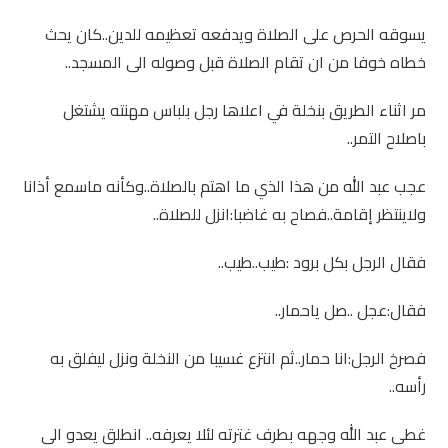
يسوقه الحرص على الصلاة ويدفعه تعظيمه للدين..كان يحث
خطاه خوفا من ان تقام الصلاة قبل وصوله الى المسجد..
مر اثناء الطريق بنخلة في اعلاها رجل بلباس مهنته يشتغل
باصلاح التمر..
عجب عبد الله من هذا الذي ما اهتم بالصلاة..وكأنه ماسمع أذانا
ولاينتظر إقامة..فصاح به غاضبا:انزل للصلاة..
فقال الرجل بكل برود :طيب..طيب..
فقال:عجل ..صل ياحمار..
فصرخ الرجل:انا حمار..ثم انتزع غسيبا من النخلة ونزل ليفلق به
رأسه..
غطى عبد الله وجهه بطرف غترته لئلا يعرفه.. انطلق يعدو الى