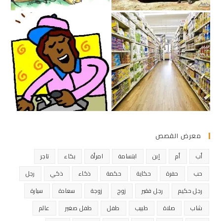
معرض القصص
أب
أم
إبن
ابتسامة
امرأة
بكاء
تاجر
حب
حفرة
حكاية
حكمة
ذكاء
ذكي
رجل
رجل حكيم
رجل فقير
زوج
زوجة
سعادة
سيارة
شاب
صلاة
طبيب
طفل
طفل صغير
عالم