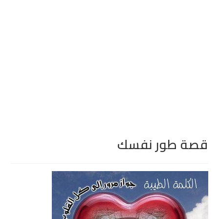
قصة طور نفسك