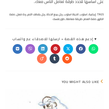
على أساسها تتحدد طرقة تعامل الناس معك..
TAGS:
إيجابية
,
اسلوب
,
الحياة اسلوب
,
رجل يبيع الحكة
,
رجل يقطف التمر
,
ردة فعل
,
صلاة
الظهر
,
صلاة العصر
,
طريقة معاملة
,
طور نفسك
SHARE
♥ إدعم هذه القصة « ارسلها للاصدقاء عبر واتساب
THIS
ONTENT
Opens
Opens
Opens
Opens
Opens
Opens
Opens
in
in
in
in
in
in
in
a
a
a
a
a
a
a
Opens
Opens
Opens
new
new
new
new
new
new
new
in
in
in
window
window
window
window
window
window
window
a
a
a
new
new
new
window
window
window
YOU MIGHT ALSO LIKE