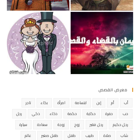
معرض القصص
أب
أم
إبن
ابتسامة
امرأة
بكاء
تاجر
حب
حفرة
حكاية
حكمة
ذكاء
ذكي
رجل
رجل حكيم
رجل فقير
زوج
زوجة
سعادة
سيارة
شاب
صلاة
طبيب
طفل
طفل صغير
عالم