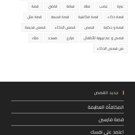
عبرة
غضب
فتاة
فطنة
قاضي
قصة
قصة ذكاء
قصة فكاهية
قصة قديمة
قصة مثل
قصة و حكاية
قصص
قصص الذكاء
قصص قديمة
قصص و عبر تربوية للأطفال
مزارع
مسجد
ملك
من قصص الذكاء
جديد القصص
المكافأة العظيمة
قصة فارسين
اعتمد على نفسك