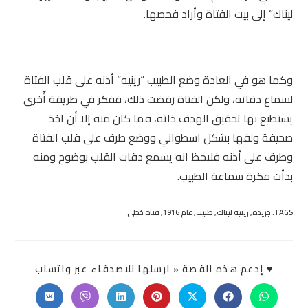
ليناك” إلى بيت الفتاة وأراد فحصها.
وكما هو في العادة وضع الطبيب “رينيه” أذنه على قلب الفتاة
لسماع دقاته، ولكن الفتاة رفضت ذلك، ففكر في طريقة أّخرى
يستطيع بها تحقيق الهدف ذاته، فما كان منه إلا أن اخذ
صحيفة ولفها بشكل اسطواني ووضع طرف على قلب الفتاة
وطرف على أذنه فلاحظ انه يسمع دقات القلب بوضوح ومنه
بدأت فكرة سماعة الطبيب.
TAGS:
جريدة
,
رينيه ليناك
,
طبيب
,
عام 1916
,
فتاة خجلى
SHARE
♥ إدعم هذه القصة « ارسلها للاصدقاء عبر واتساب
THIS
ONTENT
Opens
Opens
Opens
Opens
Opens
Opens
Opens