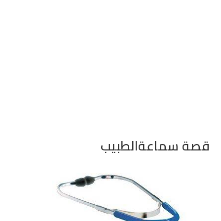
قصة سماعةالطبيب