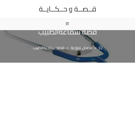
Ski
قــصــة و حــكــايــة
t
conten
قصة سماعةالطبيب
>
قصص منوعة
>
قصة سماعةالطبيب