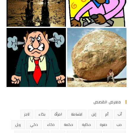
معرض القصص
أب
أم
إبن
ابتسامة
امرأة
بكاء
تاجر
حب
حفرة
حكاية
حكمة
ذكاء
ذكي
رجل