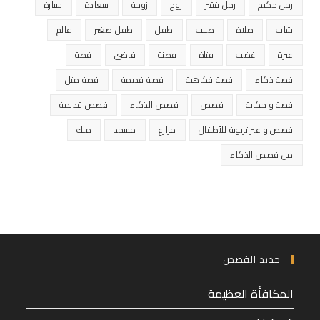
رجل حكيم
رجل فقير
زوج
زوجة
سعادة
سيارة
شاب
صلاة
طبيب
طفل
طفل صغير
عالم
عبرة
غضب
فتاة
فطنة
قاضي
قصة
قصة ذكاء
قصة فكاهية
قصة قديمة
قصة مثل
قصة و حكاية
قصص
قصص الذكاء
قصص قديمة
قصص و عبر تربوية للأطفال
مزارع
مسجد
ملك
من قصص الذكاء
جديد القصص
المكافأة العظيمة