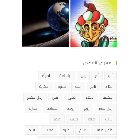
معرض القصص
أب
أم
إبن
ابتسامة
امرأة
بكاء
تاجر
حب
حفرة
حكاية
حكمة
ذكاء
ذكي
رجل
رجل حكيم
رجل فقير
زوج
زوجة
سعادة
سيارة
شاب
صلاة
طبيب
طفل
طفل صغير
عالم
عبرة
غضب
فتاة