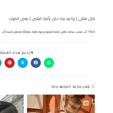
قال تعالى { واعبد ربك حتى يأتيك اليقين } يعني الموت
TAGS:
أب
,
تعجب
,
ساعة
,
طفل
,
قصة قصيرة وعبرة رائعة
,
مفاجأة للصغير
,
نصيحة أب
♥ إدعم هذه القصة «
Opens
Opens
Opens
Opens
in
in
in
in
a
a
a
a
new
new
new
new
indow
window
window
window
YOU MIGHT ALSO LIKE