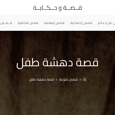
قــصــة و حــكــايــة
عبر و حكم
قصص إجتماعية
قصص إسلامية
قصص فكاهية
قــصـص 
قصة دهشة طفل
>
قصص منوعة
>
قصة دهشة طفل