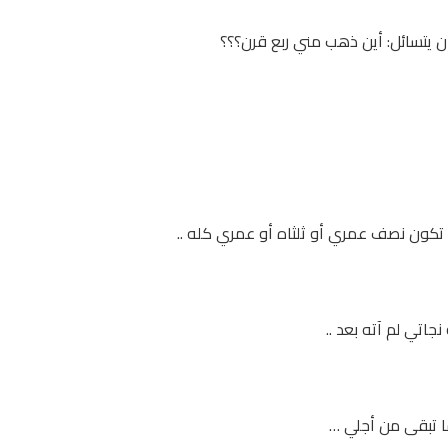
أن يتسائل: أين ذهب مني ربع قرن؟؟؟
د تكون نصف عمري أو ثلثاه أو عمري كله ..
اتي لم آته بعد ..
ا تبقى من أجلي …