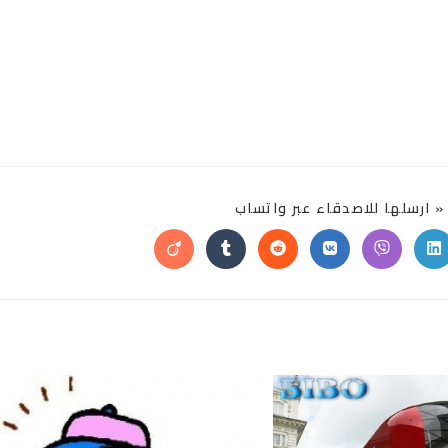
SHARE
 ارسلها للاصدقاء عبر واتساب
THIS
CONTENT
Opens
Opens
Opens
Opens
Opens
Opens
in
in
in
in
in
in
a
a
a
a
a
a
new
new
new
new
new
new
window
window
window
window
window
window
w