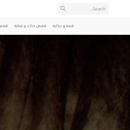
Ski
Search...
Submit
t
conten
search
قصة و حكاية
قصص ذكاء و فطنة
قصص 