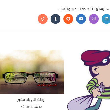
SHARE
 ارسلها للاصدقاء عبر واتساب
THIS
CONTENT
Opens
Opens
Opens
Opens
Opens
Opens
in
in
in
in
in
in
a
a
a
a
a
a
new
new
new
new
new
new
window
window
window
window
window
window
w
رحلة الى بلد فقير
2013/04/10