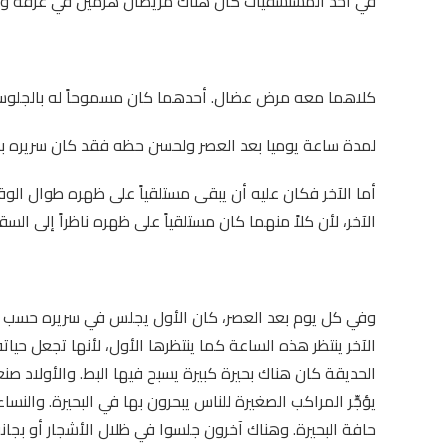
في أحد المستشفيات كان هناك مريضان هرمين في غرفة و
كلاهما معه مرض عضال. أحدهما كان مسموحاً له بالجلو
لمدة ساعة يوميا بعد العصر ولحسن حظه فقد كان سريره بجا
أما الآخر فكان عليه أن يبقى مستلقياً على ظهره طوال ال
الآخر، لأن كلاً منهما كان مستلقياً على ظهره ناظراً إلى ا
وفي كل يوم بعد العصر، كان الأول يجلس في سريره حسب أوا
الآخر ينتظر هذه الساعة كما ينتظرها الأول، لأنها تجعل ح
الحديقة كان هناك بحيرة كبيرة يسبح فيها البط. والأولاد ص
يؤجِّر المراكب الصغيرة للناس يبحرون بها في البحيرة. وال
حافة البحيرة. وهناك آخرون جلسوا في ظلال الأشجار أو بجانب 