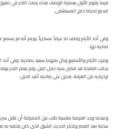
فيما يقوم الأول بعملية الوصف هذه ينصت الآخر في ذهول ل
البديع للحياة خارج المستشفى.
وفي أحد الأيام وصف له عرضاً عسكرياً. ورغم أنه لم يسمع 
صاحبه لها.
ومرت الأيام والأسابيع وكل منهما سعيد بصاحبه. وفي أحد 
بجانب النافذة قد قضى نحبه خلال الليل. ولم يعلم الآخر ب
لإخراجه من الغرفة. فحزن على صاحبه أشد الحزن.
وعندما وجد الفرصة مناسبة طلب من الممرضة أن تنقل سريره 
ساعة بعد العصر وتذكر الحديث الشيق الذي كان يتحفه به ص