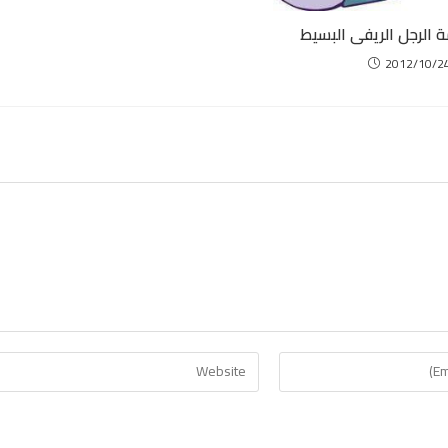
الرجل الريفى البسيط
2012/10/2
Enter
your
website
URL