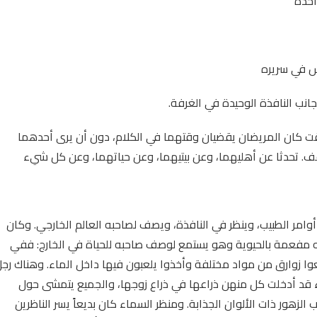
احدة
س في سريره
نب النافذة الوحيدة في الغرفة.
وقت كان المريضان يقضيان وقتهما في الكلام، دون أن يرى أحدهما
لسقف. تحدثا عن أهليهما، وعن بيتيهما، وعن حياتهما، وعن كل شيء
مر الطبيب، وينظر في النافذة، ويصف لصاحبه العالم الخارجي. وكان
ياته مفعمة بالحيوية وهو يستمع لوصف صاحبه للحياة في الخارج: ففي
نعوا زوارق من مواد مختلفة وأخذوا يلعبون فيها داخل الماء. وهناك رج
نساء قد أدخلت كل منهن ذراعها في ذراع زوجها، والجميع يتمشى حول
الزهور ذات الألوان الجذابة. ومنظر السماء كان بديعاً يسر الناظرين