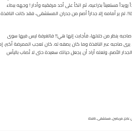
ويداً مستعيناً بذراعيه، ثم اتكأ على أحد مرفقيه وأدار ! وجهه ببطء
ة!!. لم ير أمامه إلا جداراً أصم من جدران المستشفى، فقد كانت النافذة
احبه ينظر من خلالها، فأجابت إنها هي!! فالغرفة ليس فيها سوى
رى صاحبه عبر النافذة وما كان يصفه له. كان تعجب الممرضة أكبر، إذ
دار الأصم، ولعله أراد أن يجعل حياتك سعيدة حتى لا تُصاب باليأس
عاجز
,
مريضين
,
مستشفى
,
نافذة