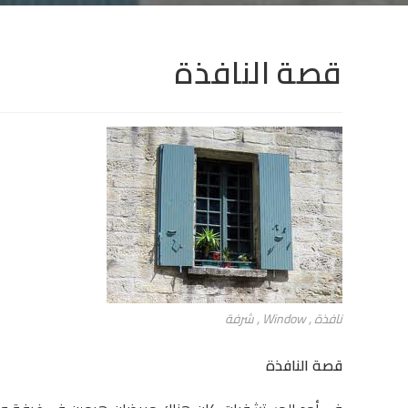
قصة النافذة
نافذة , Window , شرفة
قصة النافذة