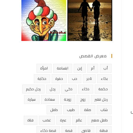
معرض القصص
أب
أم
إبن
ابتسامة
امرأة
بكاء
تاجر
حب
حفرة
حكاية
حكمة
ذكاء
ذكي
رجل
رجل حكيم
رجل فقير
زوج
زوجة
سعادة
سيارة
ل
شاب
صلاة
طبيب
طفل
طفل صغير
عالم
عبرة
غضب
فتاة
فطنة
قاضي
قصة
قصة ذكاء