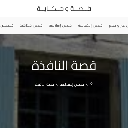
قــصــة و حــكــايــة
عبر و حكم
قصص إجتماعية
قصص إسلامية
قصص فكاهية
قــصـص 
قصة النافذة
>
قصص إجتماعية
>
قصة النافذة