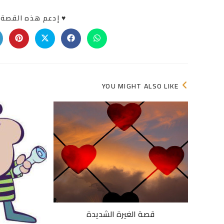
♥ إدعم هذه القصة «
Opens
Opens
Opens
Opens
in
in
in
in
a
a
a
a
new
new
new
new
indow
window
window
window
YOU MIGHT ALSO LIKE
قصة الغيرة الشديدة