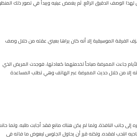
هذا الوصف الدقيق الرائع. ثم يغمض عينيه ويبدأ في تصور ذلك المنظر
عزف الفرقة الموسيقية إلا أنه كان يراها بعيني عقله من خلال وصف
الأيام جاءت الممرضة صباحاً لخدمتهما كعادتها، فوجدت المريض الذي
وفاته إلا من خلال حديث الممرضة عبر الهاتف وهي تطلب المساعدة
إلى جانب النافذة. ولما لم يكن هناك مانع فقد أجابت طلبه. ولما حان
احبه انتحب لفقده. ولكنه قرر أن يحاول الجلوس ليعوض ما فاته في