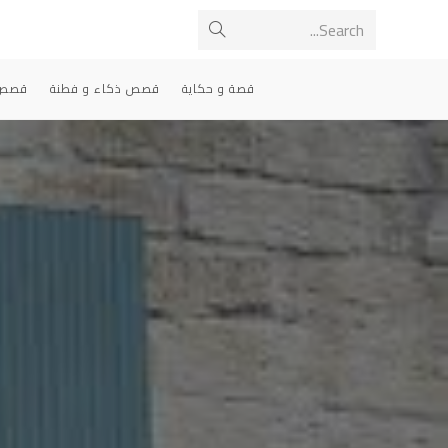
Ski
Search...
Submit
t
conten
search
قصة و حكاية
قصص ذكاء و فطنة
قصص 