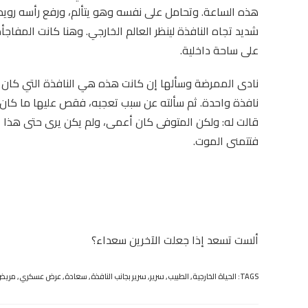
هذه الساعة. وتحامل على نفسه وهو يتألم، ورفع رأسه رويداً ر
شديد تجاه النافذة لينظر العالم الخارجي. وهنا كانت المفاجأ
على ساحة داخلية.
نادى الممرضة وسألها إن كانت هذه هي النافذة التي كان ص
نافذة واحدة. ثم سألته عن سبب تعجبه، فقص عليها ما كان ي
قالت له: ولكن المتوفى كان أعمى، ولم يكن يرى حتى هذا الج
فتتمنى الموت.
ألست تسعد إذا جعلت الآخرين سعداء؟
TAGS:
الحياة الخارجية
,
الطبيب
,
سرير
,
سرير بجانب النافذة
,
سعادة
,
عرض عسكري
,
مريض 