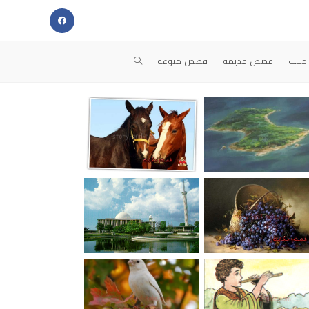
حــب
قصص قديمة
قصص منوعة