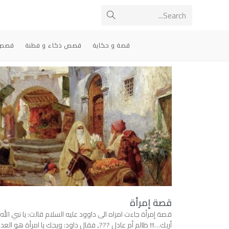
Search...
قصة و حكاية
قصص ذكاء و فطنة
قصص 
قصة إمرأة
قصة إمرأة جاءت امراه الى داوود عليه السلام قالت: يا نبي الله
أربك…!!! ظالم أم عادل ???ـ فقال داود: ويحك يا امرأة هو العد