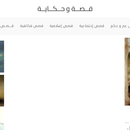
قــصــة و حــكــايــة
عبر و حكم
قصص إجتماعية
قصص إسلامية
قصص فكاهية
قــصـص 
 ….
ل