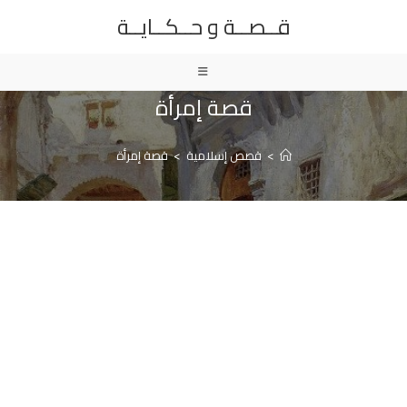
Ski
قــصــة و حــكــايــة
t
conten
قصة إمرأة
>
قصص إسلامية
>
قصة إمرأة