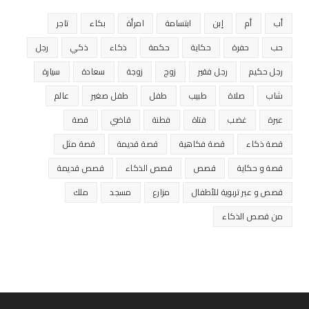
أب
أم
إبن
ابتسامة
امرأة
بكاء
تاجر
حب
حفرة
حكاية
حكمة
ذكاء
ذكي
رجل
رجل حكيم
رجل فقير
زوج
زوجة
سعادة
سيارة
شاب
صلاة
طبيب
طفل
طفل صغير
عالم
عبرة
غضب
فتاة
فطنة
قاضي
قصة
قصة ذكاء
قصة فكاهية
قصة قديمة
قصة مثل
قصة و حكاية
قصص
قصص الذكاء
قصص قديمة
قصص و عبر تربوية للأطفال
مزارع
مسجد
ملك
من قصص الذكاء