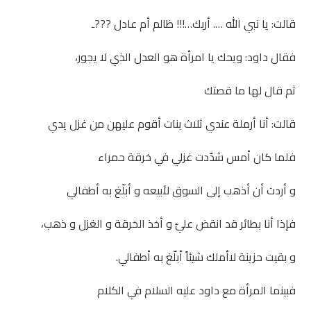
قالت: يا نبي الله …. أربك…!!! ظالم أم عادل ???ـ
فقال داود: ويحك يا امرأة هو العدل الذي لا يجور،
ثم قال لها ما قصتك
قالت: أنا أرملة عندي ثلاث بنات أقوم عليهن من غزل يدي
فلما كان أمس شدّدت غزلي في خرقة حمراء
و أردت أن أذهب إلى السوق لأبيعه و أبلّغ به أطفالي
فإذا أنا بطائر قد انقض عليّ و أخذ الخرقة و الغزل و ذهب،
و بقيت حزينة لاأملك شيئاً أبلّغ به أطفالي.
فبينما المرأة مع داود عليه السلام في الكلام