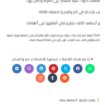
فالتفت داود- عليه السلام- إلى المرأة و قال لها:ـ
رب يتجر لكِ في البر والبحر و تجعلينه ظالمًا،
و أعطاها الألف دينار و قال: أنفقيها على أطفالك.
TAGS:
أرملة
,
تجار
,
ثلاث بنات
,
خرقة
,
سيدنا داوود
,
طائر
,
ظالم أم عادل
,
عاصفة قوية
,
عشرة
تجار يطرقون الباب
,
عيب المركب
,
غزل
,
غزل يدي
,
قصة قدييمة
,
مركب
SHARE
♥ إدعم هذه القصة « ارسلها للاصدقاء عبر واتساب
THIS
ONTENT
Opens
Opens
Opens
Opens
Opens
Opens
Opens
in
in
in
in
in
in
in
a
a
a
a
a
a
a
Opens
Opens
Opens
new
new
new
new
new
new
new
in
in
in
window
window
window
window
window
window
window
a
a
a
new
new
new
window
window
window
YOU MIGHT ALSO LIKE