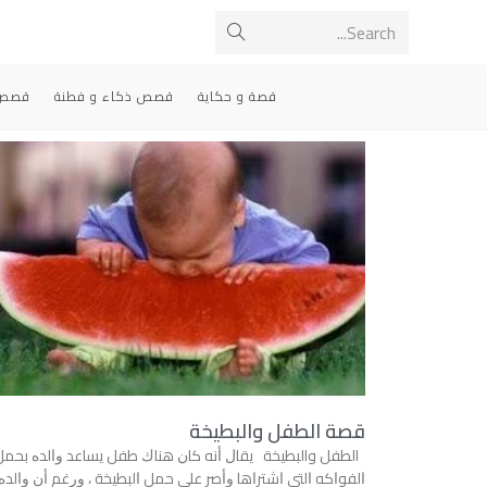
Search...
قصة و حكاية
قصص ذكاء و فطنة
قصص 
قصة الطفل والبطيخة
الطفل والبطيخة ﻳﻘﺎﻝ ﺃﻧﻪ ﻛﺎﻥ ﻫﻨﺎﻙ ﻃﻔﻞ ﻳﺴﺎﻋﺪ ﻭﺍﻟﺪﻩ ﺑﺤﻤﻞ
ﺍﻟﻔﻮﺍﻛﻪ ﺍﻟﺘﻲ ﺍﺷﺘﺮﺍﻫﺎ ﻭﺃﺻﺮ ﻋﻠﻰ ﺣﻤﻞ ﺍﻟﺒﻄﻴﺨﺔ ، ﻭﺭﻏﻢ ﺃﻥ ﻭﺍﻟﺪﻩ