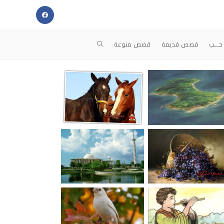
حــب
قصص قديمة
قصص منوعة