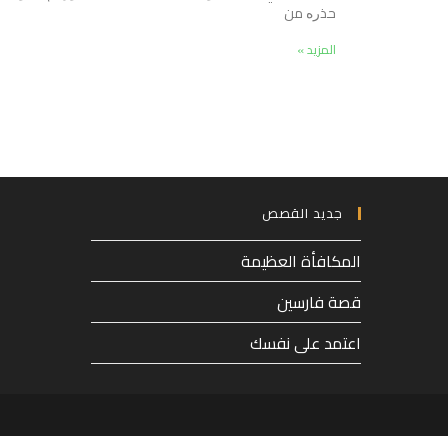
ﺣﺬﺭﻩ ﻣﻦ
المزيد »
جديد القصص
المكافأة العظيمة
قصة فارسين
اعتمد على نفسك