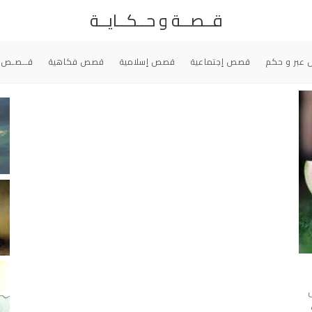
قــصــة و حــكــايــة
عبر و حكم
قصص إجتماعية
قصص إسلامية
قصص فكاهية
قــصـص 