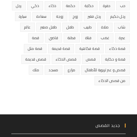
حب
حفرة
حكاية
حكمة
ذكاء
ذكي
رجل
رجل حكيم
رجل فقير
زوج
زوجة
سعادة
سيارة
شاب
صلاة
طبيب
طفل
طفل صغير
عالم
عبرة
غضب
فتاة
فطنة
قاضي
قصة
قصة ذكاء
قصة فكاهية
قصة قديمة
قصة مثل
قصة و حكاية
قصص
قصص الذكاء
قصص قديمة
قصص و عبر تربوية للأطفال
مزارع
مسجد
ملك
من قصص الذكاء
جديد القصص