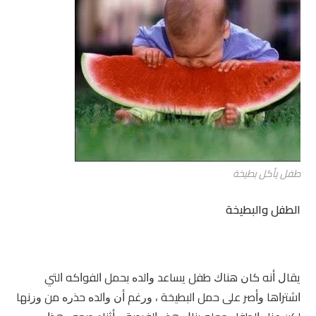
طفل يأكل بطيخة
الطفل والبطيخة
ﻳﻘﺎﻝ ﺃﻧﻪ ﻛﺎﻥ ﻫﻨﺎﻙ ﻃﻔﻞ ﻳﺴﺎﻋﺪ ﻭﺍﻟﺪﻩ ﺑﺤﻤﻞ ﺍﻟﻔﻮﺍﻛﻪ ﺍﻟﺘﻲ
ﺍﺷﺘﺮﺍﻫﺎ ﻭﺃﺻﺮ ﻋﻠﻰ ﺣﻤﻞ ﺍﻟﺒﻄﻴﺨﺔ ، ﻭﺭﻏﻢ ﺃﻥ ﻭﺍﻟﺪﻩ ﺣﺬﺭﻩ ﻣﻦ ﻭﺯﻧﻬﺎ