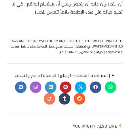
ﺃﻥ ﻳﻨﺘﺼﺮ ﻭﺃﻥ ﻋﻠﻴﻪ ﺃﻥ ﻳﺘﻄﻮﺭ ﻭﻟﻴﺲ ﺃﻥ ﻳﺴﺘﺴﻠﻢ ﻟﻠﻮﺍﻗﻊ ، ﻛﻲ ﻻ
ﺗﺼﺒﺢ ﺣﻴﺎﺗﻪ ﻣﺜﻞ ﻫﺬﻩ ﺍﻟﺒﻄﻴﺨﺔ ﺩﺍﺋﻤﺎً ﺗﺘﻌﺮﺽ ﻟﻠﻜﺴﺮ
TAGS:
AND THE BABY'S FATHER
,
PLANT TRUTH
,
TRUTH GRAVITATIONAL FORCE
,
WATERMELON CHILD
,
ازرع الحقيقة
,
الحقيقة
,
بطيخ
,
حمل الفواكة
,
طفل
,
طفل يساعد
والده
,
قوة الجاذبية
,
والد الطفل
,
يستسلم للواقع
SHARE
♥ إدعم هذه القصة « ارسلها للاصدقاء عبر واتساب
THIS
ONTENT
Opens
Opens
Opens
Opens
Opens
Opens
Opens
in
in
in
in
in
in
in
a
a
a
a
a
a
a
Opens
Opens
Opens
new
new
new
new
new
new
new
in
in
in
window
window
window
window
window
window
window
a
a
a
new
new
new
window
window
window
YOU MIGHT ALSO LIKE