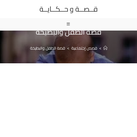
Ski
قــصــة و حــكــايــة
t
conten
قصة الطفل والبطيخة
>
قصص إجتماعية
>
قصة الطفل والبطيخة