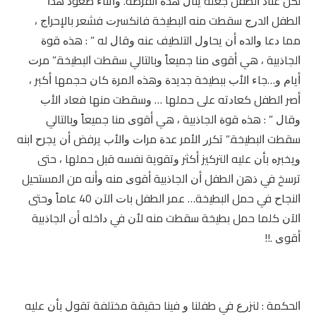
ﻟﻜﻦ ﻋﻨﺎﺩ ﺍﻟﻄﻔﻞ ﺟﻌﻠﻪ ﻳﻨﺎﻝ ﻫﺬﻩ ﺍﻟﻔﺮﺻﺔ. ﻭﺃﺛﻨﺎﺀ ﺻﻌﻮﺩ ﻫﺬﺍ
ﺍﻟﻄﻔﻞ ﺍﻟﺪﺭﺝ ﺳﻘﻄﺖ ﻣﻨﻪ ﺍﻟﺒﻄﻴﺨﺔ ﻓﺎﻧﻜﺴﺮﺕ ﻓﺸﻌﺮ ﺑﺎﻹﺣﺮﺍﺝ ،
ﻣﻤﺎ ﺩﻋﺎ ﻭﺍﻟﺪﻩ ﺃﻥ ﻳﺤﺎﻭﻝ ﺍﻟﺘﻠﻄﻴﻒ ﻋﻨﻪ ﻭﻗﺎﻝ ﻟﻪ ” : ﻫﺬﻩ ﻗﻮﺓ
ﺍﻟﺠﺎﺫﺑﻴﺔ ، ﻫﻲ ﺃﻗﻮﻯ ﻣﻨﺎ ﺟﻤﻴﻌﺎً ﻭﺑﺎﻟﺘﺎﻟﻲ ﺳﻘﻄﺖ ﺍﻟﺒﻄﻴﺨﺔ.” ﻣﺮﺕ
ﺃﻳﺎﻡ ﻭ…ﺟﺎﺀ ﺍﻷﺏ ﺑﺒﻄﻴﺨﺔ ﺟﺪﻳﺪﺓ ﻭﻫﺬﻩ ﺍﻟﻤﺮﺓ ﻛﺎﻥ ﺣﺠﻤﻬﺎ ﺃﻛﺒﺮ ،
ﺃﺻﺮ ﺍﻟﻄﻔﻞ ﻛﻌﺎﺩﺗﻪ ﻋﻠﻰ ﺣﻤﻠﻬﺎ … ﻭﺳﻘﻄﺖ ﻣﻨﻬﺎ ﻓﻌﺎﺩ ﺍﻷﺏ
ﻭﻗﺎﻝ ” : ﻫﺬﻩ ﻗﻮﺓ ﺍﻟﺠﺎﺫﺑﻴﺔ ، ﻫﻲ ﺃﻗﻮﻯ ﻣﻨﺎ ﺟﻤﻴﻌﺎً ﻭﺑﺎﻟﺘﺎﻟﻲ
ﺳﻘﻄﺖ ﺍﻟﺒﻄﻴﺨﺔ.” ﺗﻜﺮﺭ ﺍﻷﻣﺮ ﻋﺪﺓ ﻣﺮﺍﺕ ﻭﺍﻷﺏ ﻳﺮﻓﺾ ﺃﻥ ﻳﺠﺮﺡ ﺍﺑﻨﻪ
ﻭﻳﺨﺒﺮﻩ ﺑﺄﻥ ﻋﻠﻴﻪ ﺍﻟﺘﺮﻛﻴﺰ ﺃﻛﺜﺮ ﻭﺗﻘﻮﻳﺔ ﻧﻔﺴﻪ ﻗﺒﻞ ﺣﻤﻠﻬﺎ ، ﺣﺘﻰ
ﺗﺮﺳﺦ ﻓﻲ ﺫﻫﻦ ﺍﻟﻄﻔﻞ ﺃﻥ ﺍﻟﺠﺎﺫﺑﻴﺔ ﺃﻗﻮﻯ ﻣﻨﻪ ﻭﺃﻧﻪ ﻣﻦ ﺍﻟﻤﺴﺘﺤﻴﻞ
ﺍﻟﻨﺠﺎﺡ ﻓﻲ ﺣﻤﻞ ﺍﻟﺒﻄﻴﺨﺔ… ﻋﻤﺮ ﺍﻟﻄﻔﻞ ﺑﺎﺕ ﺍﻵﻥ 40 ﻋﺎﻣﺎً ﻭﺣﺘﻰ
ﺍﻵﻥ ﻛﻠﻤﺎ ﺣﻤﻞ ﺑﻄﻴﺨﺔ ﺳﻘﻄﺖ ﻣﻨﻪ ﻷﻥ ﻓﻲ ﺩﺍﺧﻠﻪ ﺃﻥ ﺍﻟﺠﺎﺫﺑﻴﺔ
ﺃﻗﻮﻯ .!!
ﺍﻟﺤﻜﻤﺔ : ﻟﻨﺰﺭﻉ ﻓﻲ ﻃﻔﻠﻨﺎ ﻭ ﻓﻴﻨﺎ ﺣﻘﻴﻘﺔ ﻣﺨﺘﻠﻔﺔ ﺗﻘﻮﻝ ﺑﺄﻥ ﻋﻠﻴﻪ