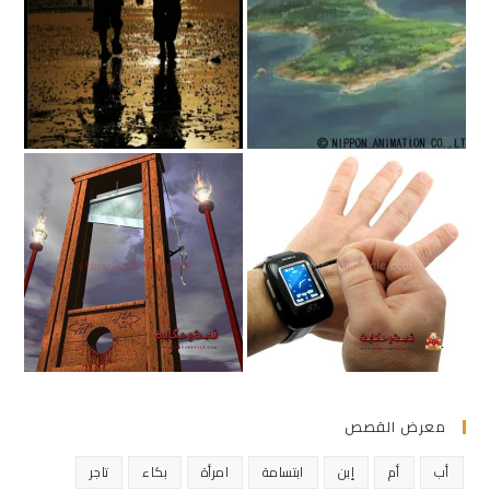
معرض القصص
أب
أم
إبن
ابتسامة
امرأة
بكاء
تاجر