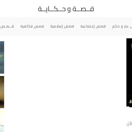
قــصــة و حــكــايــة
عبر و حكم
قصص إجتماعية
قصص إسلامية
قصص فكاهية
قــصـص 
أن