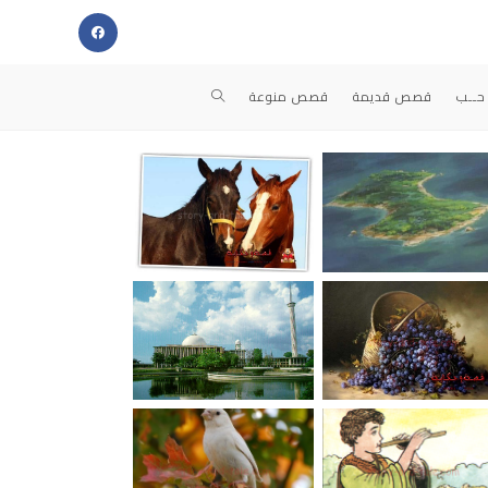
حــب
قصص قديمة
قصص منوعة