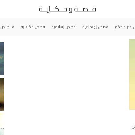
قــصــة و حــكــايــة
عبر و حكم
قصص إجتماعية
قصص إسلامية
قصص فكاهية
قــصـص 
ل