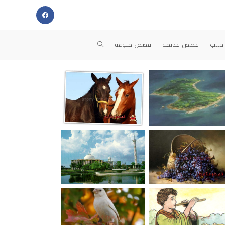
حــب
قصص قديمة
قصص منوعة