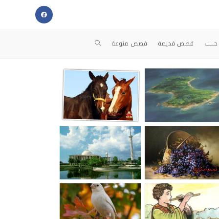
حــب
قصص قديمة
قصص منوعة