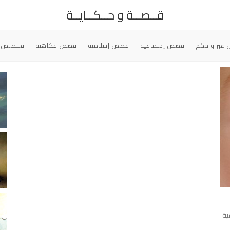
قــصــة و حــكــايــة
عبر و حكم
قصص إجتماعية
قصص إسلامية
قصص فكاهية
قــصـص 
ية