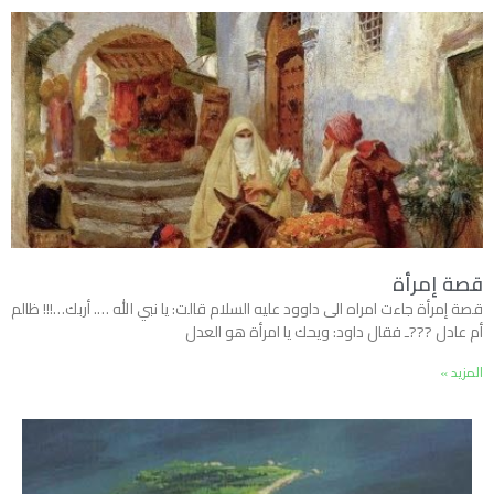
قصة إمرأة
قصة إمرأة جاءت امراه الى داوود عليه السلام قالت: يا نبي الله …. أربك…!!! ظالم
أم عادل ???ـ فقال داود: ويحك يا امرأة هو العدل
المزيد »