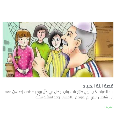
قصة ابنة الصياد
ابنة الصياد كان لرجلٍ صيّادٍ ثلاثُ بناتٍ، وكان في كلِّ يومٍ يصطحبُ إحداهنَّ معه
إلى شاطئ النهرِ، ثم يعودُ في المساءِ، وقد امتلأت سلَّتُه
المزيد »