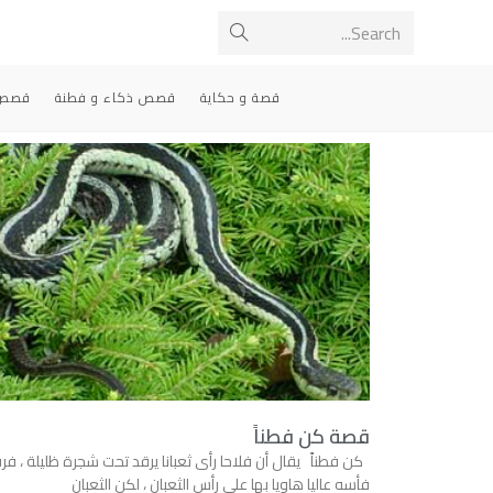
Search...
قصة و حكاية
قصص ذكاء و فطنة
قصص 
قصة كن فطناً
كن فطناً يقال أن فلاحا رأى ثعبانا يرقد تحت شجرة ظليلة ، فر
فأسه عاليا هاويا بها على رأس الثعبان ، لكن الثعبان