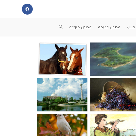
حــب
قصص قديمة
قصص منوعة