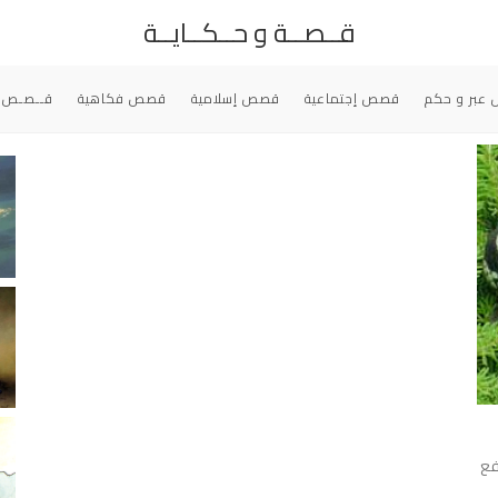
قــصــة و حــكــايــة
عبر و حكم
قصص إجتماعية
قصص إسلامية
قصص فكاهية
قــصـص 
فع