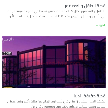
قصة الطفل والعصفور
الطفل والعصفور كان هناك عصفور صغير سقط في حفرة عميقة ضيقة
في الأرض..و حاول كثيرون إنقاذ هذا العصفور بعضهم قال نمد له خيطاً..و
المزيد »
قصة حقيقة الدنيا
حقيقة الدنيا يحكى ان فتى قال لأبيه اريد الزواج من فتاة رأيتها وقد أعجبنى
جمالها وسحر عيونها رد عليه وهو فرح ومسرور وقال اين