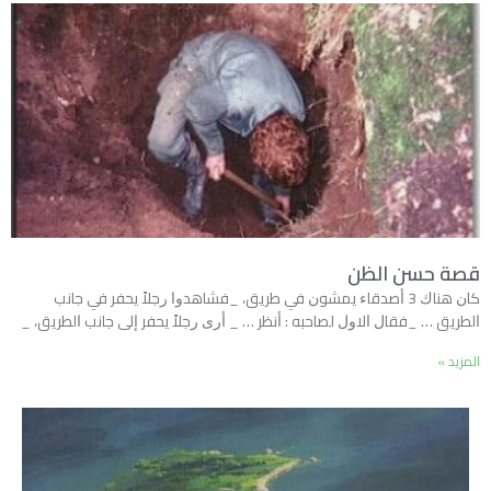
قصة حسن الظن
ﻛﺎﻥ ﻫﻨﺎﻙ 3 ﺃﺻﺪﻗﺎﺀ ﻳﻤﺸﻮﻥ ﻓﻲ ﻃﺮﻳﻖ، _ﻓﺸﺎﻫﺪﻭﺍ ﺭﺟﻼً ﻳﺤﻔﺮ ﻓﻲ ﺟﺎﻧﺐ
ﺍﻟﻄﺮﻳﻖ … _ﻓﻘﺎﻝ ﺍﻻﻭﻝ ﻟﺼﺎﺣﺒﻪ : ﺃﻧﻈﺮ … _ ﺃﺭﻯ ﺭﺟﻼً ﻳﺤﻔﺮ ﺇﻟﻰ ﺟﺎﻧﺐ ﺍﻟﻄﺮﻳﻖ، _
المزيد »