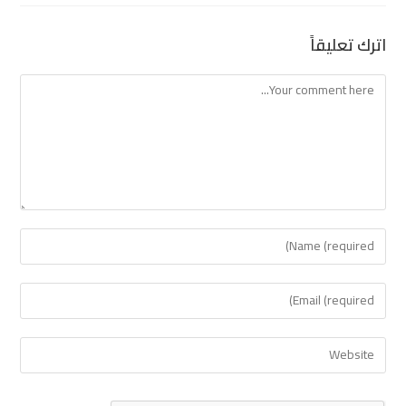
اترك تعليقاً
Comment
Enter
your
name
Enter
or
your
username
email
Enter
to
address
your
comment
to
website
comment