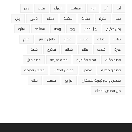
أب
أم
إبن
ابتسامة
امرأة
بكاء
تاجر
حب
حفرة
حكاية
حكمة
ذكاء
ذكي
رجل
رجل حكيم
رجل فقير
زوج
زوجة
سعادة
سيارة
شاب
صلاة
طبيب
طفل
طفل صغير
عالم
عبرة
غضب
فتاة
فطنة
قاضي
قصة
قصة ذكاء
قصة فكاهية
قصة قديمة
قصة مثل
قصة و حكاية
قصص
قصص الذكاء
قصص قديمة
قصص و عبر تربوية للأطفال
مزارع
مسجد
ملك
من قصص الذكاء