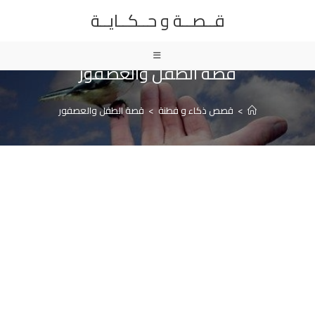
Ski
قــصــة و حــكــايــة
t
conten
قصة الطفل والعصفور
>
قصص ذكاء و فطنة
>
قصة الطفل والعصفور