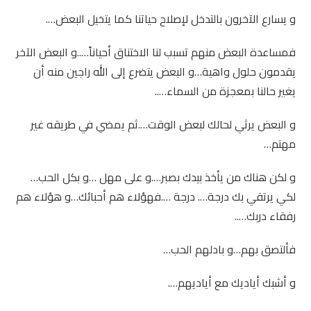
و يسارع الآخرون بالتدخل لإصلاح حياتنا كما يتخيل البعض….
فمساعدة البعض منهم تسبب لنا الاختناق أحياناً…..و البعض الآخر
يقدمون حلول واهية…و البعض يتضرع إلى الله راجين منه أن
يغير حالنا بمعجزة من السماء…..
و البعض يرثي لحالك لبعض الوقت….ثم يمضي في طريقه غير
مهتم…
و لكن هناك من يأخذ بيدك بصبر….و على مهل …و بكل الحب…
لكي يرتقي بك درجة…. درجة ….فهؤلاء هم أحبائك…و هؤلاء هم
رفقاء دربك…..
فألتصق بهم…و بادلهم الحب…
و أشبك أياديك مع أياديهم….