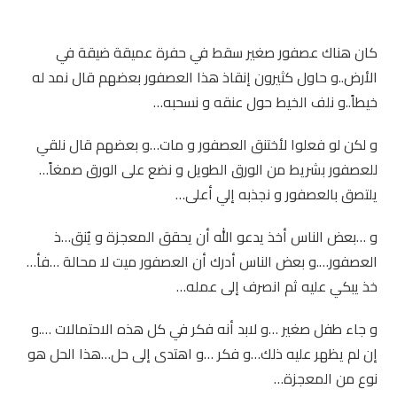
كان هناك عصفور صغير سقط في حفرة عميقة ضيقة في
الأرض..و حاول كثيرون إنقاذ هذا العصفور بعضهم قال نمد له
خيطاً..و نلف الخيط حول عنقه و نسحبه…
و لكن لو فعلوا لأختنق العصفور و مات…و بعضهم قال نلقي
للعصفور بشريط من الورق الطويل و نضع على الورق صمغاً…
يلتصق بالعصفور و نجذبه إلي أعلى…
و …بعض الناس أخذ يدعو الله أن يحقق المعجزة و يُنق…ذ
العصفور….و بعض الناس أدرك أن العصفور ميت لا محالة …فأ…
خذ يبكي عليه ثم انصرف إلى عمله…
و جاء طفل صغير …و لابد أنه فكر في كل هذه الاحتمالات ….و
إن لم يظهر عليه ذلك…و فكر …و اهتدى إلى حل…هذا الحل هو
نوع من المعجزة…