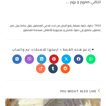
لترتقي معهم و بهم ….
TAGS:
حفرة
,
حفرة عميقة
,
رفع الارض من تحت قدمي العصفور
,
رفق
,
زجاجة رمل
,
صبر
,
عصفور
,
عصفور في حفرة
,
قصص و عبر تربوية للأطفال
,
مساعدة العصفور
SHARE
♥ إدعم هذه القصة « ارسلها للاصدقاء عبر واتساب
THIS
ONTENT
Opens
Opens
Opens
Opens
Opens
Opens
Opens
in
in
in
in
in
in
in
a
a
a
a
a
a
a
Opens
Opens
Opens
new
new
new
new
new
new
new
in
in
in
window
window
window
window
window
window
window
a
a
a
new
new
new
window
window
window
YOU MIGHT ALSO LIKE