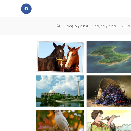
حــب
قصص قديمة
قصص منوعة