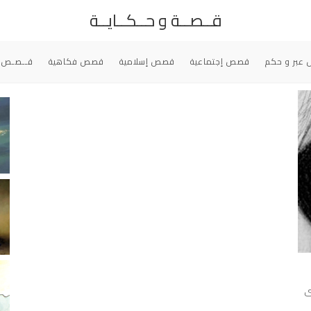
قــصــة و حــكــايــة
عبر و حكم
قصص إجتماعية
قصص إسلامية
قصص فكاهية
قــصـص 
ى