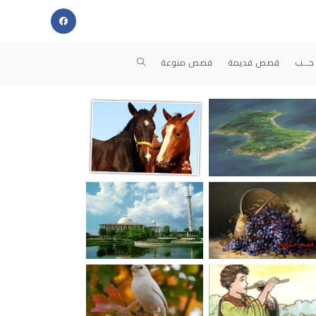
حــب
قصص قديمة
قصص منوعة