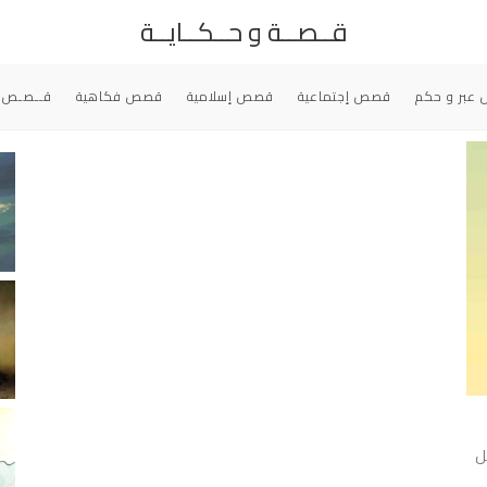
قــصــة و حــكــايــة
عبر و حكم
قصص إجتماعية
قصص إسلامية
قصص فكاهية
قــصـص 
ل