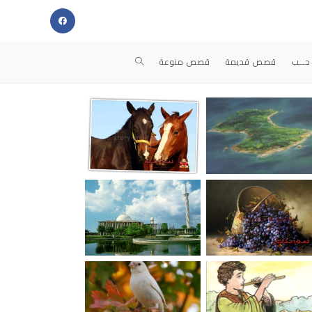
حــب
قصص قديمة
قصص منوعة