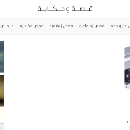
قــصــة و حــكــايــة
عبر و حكم
قصص إجتماعية
قصص إسلامية
قصص فكاهية
قــصـص 
ه