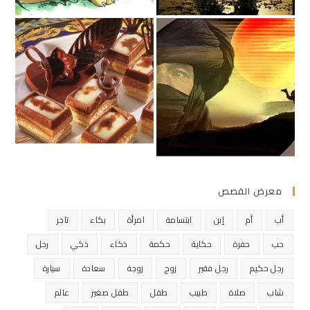
معرض القصص
أب
أم
إبن
ابتسامة
امرأة
بكاء
تاجر
حب
حفرة
حكاية
حكمة
ذكاء
ذكي
رجل
رجل حكيم
رجل فقير
زوج
زوجة
سعادة
سيارة
شاب
صلاة
طبيب
طفل
طفل صغير
عالم