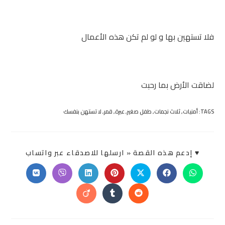
فلا تستهين بها و لو لم تكن هذه الأعمال
لضاقت الأرض بما رحبت
TAGS:
أمنيات
,
ثلاث نجمات
,
طفل صغير
,
عبرة
,
قمر
,
لا تستهن بنفسك
SHARE
♥ إدعم هذه القصة « ارسلها للاصدقاء عبر واتساب
THIS
ONTENT
Opens
Opens
Opens
Opens
Opens
Opens
Opens
in
in
in
in
in
in
in
a
a
a
a
a
a
a
Opens
Opens
Opens
new
new
new
new
new
new
new
in
in
in
window
window
window
window
window
window
window
a
a
a
new
new
new
window
window
window