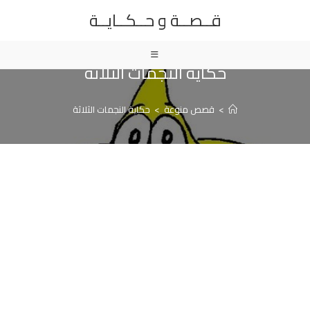
Ski
قــصــة و حــكــايــة
t
conten
حكاية النجمات الثلاثة
>
قصص منوعة
>
حكاية النجمات الثلاثة