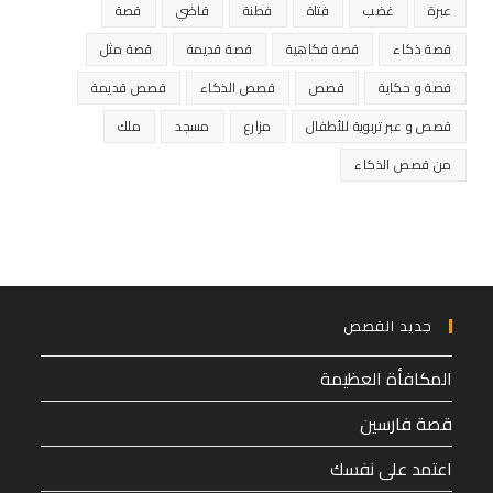
عبرة
غضب
فتاة
فطنة
قاضي
قصة
قصة ذكاء
قصة فكاهية
قصة قديمة
قصة مثل
قصة و حكاية
قصص
قصص الذكاء
قصص قديمة
قصص و عبر تربوية للأطفال
مزارع
مسجد
ملك
من قصص الذكاء
جديد القصص
المكافأة العظيمة
قصة فارسين
اعتمد على نفسك