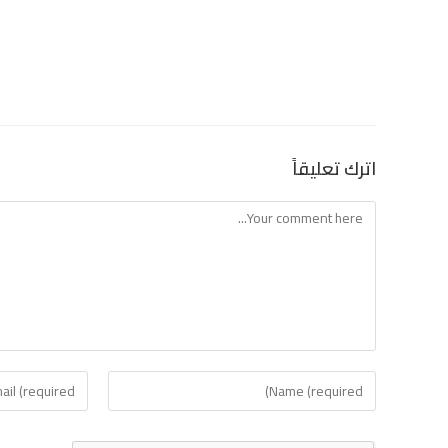
اترك تعليقاً
Comment
Enter
Enter
your
your
email
name