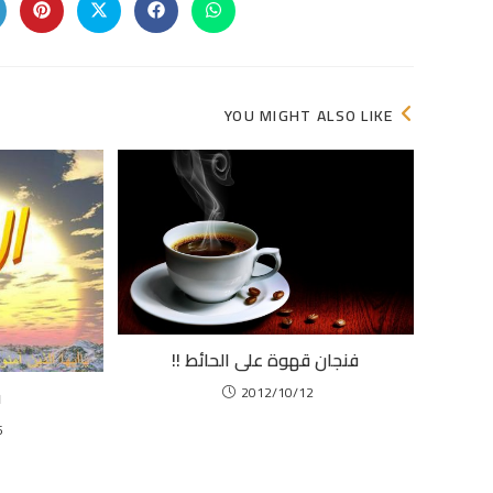
Opens
Opens
Opens
Opens
in
in
in
in
a
a
a
a
new
new
new
new
indow
window
window
window
YOU MIGHT ALSO LIKE
فنجان قهوة على الحائط !!
2012/10/12
ق
5