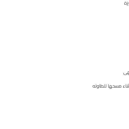
زة
هى
ثناء مسحها للطاوله