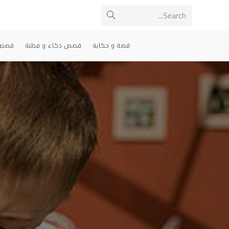
Ski
Search...
Submit
t
conten
search
قصة و حكاية
قصص ذكاء و فطنة
قصص 