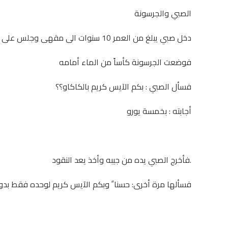
الصبي والجرسونة
دخل صبي يبلغ من العمر 10 سنوات الى مقهى وجلس على الطربيزة،
فوضعت الجرسونة كأساً من الماء أمامه
فسأل الصبي : بكم الآيس كريم بالكاكاو؟؟
أجابته : بخمسة يورو
.فأخرج الصبي يده من جيبه وأخذ يعد النقود
فسألها مرة أخرى: حسنا ً وبكم الآيس كريم لوحده فقط بدو