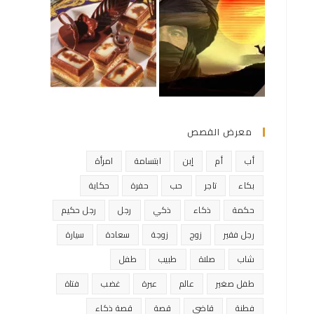
معرض القصص
أب
أم
إبن
ابتسامة
امرأة
بكاء
تاجر
حب
حفرة
حكاية
حكمة
ذكاء
ذكي
رجل
رجل حكيم
رجل فقير
زوج
زوجة
سعادة
سيارة
شاب
صلاة
طبيب
طفل
طفل صغير
عالم
عبرة
غضب
فتاة
فطنة
قاضي
قصة
قصة ذكاء