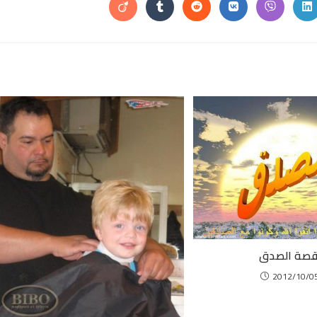
CONTENT
Opens
Opens
Opens
Opens
Opens
Opens
in
in
in
in
in
in
a
a
a
a
a
a
new
new
new
new
new
new
window
window
window
window
window
window
w
صة الصدق
2012/10/0