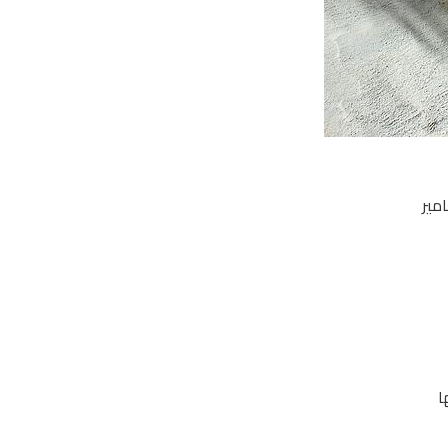
مير
ا