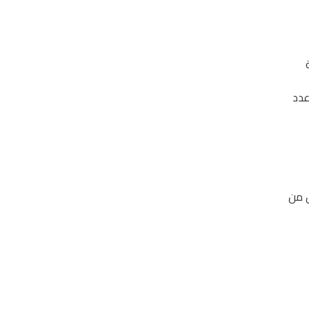
عدد
 من