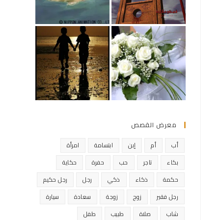
معرض القصص
أب
أم
إبن
ابتسامة
امرأة
بكاء
تاجر
حب
حفرة
حكاية
حكمة
ذكاء
ذكي
رجل
رجل حكيم
رجل فقير
زوج
زوجة
سعادة
سيارة
شاب
صلاة
طبيب
طفل