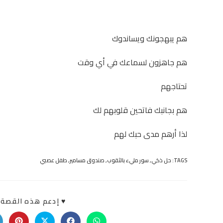
هم يبهجونك ويساندوك
هم جاهزون لسماعك في أي وقت
تحتاجهم
هم بجانبك فاتحين قلوبهم لك
لذا أرهم مدى حبك لهم
TAGS:
حل ذكي
,
سور مليء بالثقوب
,
صندوق مسامير
,
طفل عصبي
♥ إدعم هذه القصة «