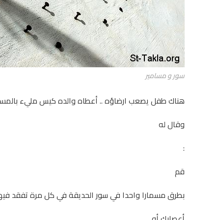
سور و مسامير
هناك طفل يصعب ارضاؤه .. أعطاه والده كيس مليء بالمسا
وقال له
:
قم
بطرق مسمارا واحدا في سور الحديقة في كل مرة تفقد فيه
أعصابك أو