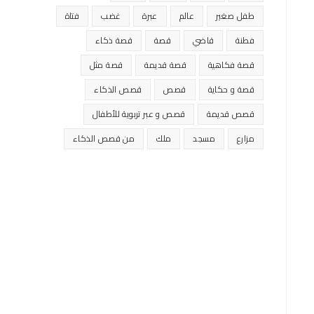
طفل صغير
عالم
عبرة
غضب
فتاة
فطنة
قاضي
قصة
قصة ذكاء
قصة فكاهية
قصة قديمة
قصة مثل
قصة و حكاية
قصص
قصص الذكاء
قصص قديمة
قصص و عبر تربوية للأطفال
مزارع
مسجد
ملك
من قصص الذكاء