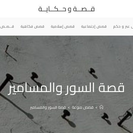
قــصــة و حــكــايــة
عبر و حكم
قصص إجتماعية
قصص إسلامية
قصص فكاهية
قــصـص 
قصة السور والمسامير
>
قصص منوعة
>
قصة السور والمسامير