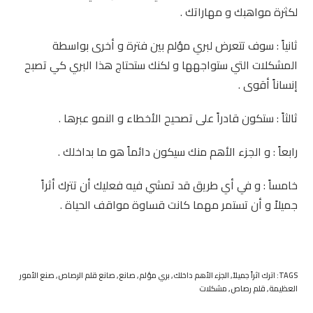
لكثرة مواهبك و مهاراتك .
ثانياً : سوف تتعرض لبري مؤلم بين فترة و أخرى بواسطة
المشكلات التي ستواجهها و لكنك ستحتاج هذا البري كي تصبح
إنساناً أقوى .
ثالثاً : ستكون قادراً على تصحيح الأخطاء و النمو عبرها .
رابعاً : و الجزء الأهم منك سيكون دائماً هو ما بداخلك .
خامساً : و في أي طريق قد تمشي فيه فعليك أن تترك أثراً
جميلاً و أن تستمر مهما كانت قساوة مواقف الحياة .
TAGS:
اترك اثراً جميلاً
,
الجزء الأهم داخلك
,
بري مؤلم
,
صانع
,
صانع قلم الرصاص
,
صنع الأمور
العظيمة
,
قلم رصاص
,
مشكلات