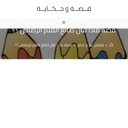
Ski
قــصــة و حــكــايــة
t
conten
قصة ماذا قال صانع القلم الرصاص ؟؟
>
قصص عبر و حكم
>
قصة ماذا قال صانع القلم الرصاص ؟؟