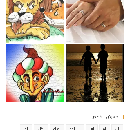
معرض القصص
أب
أم
إبن
ابتسامة
امرأة
بكاء
تاجر