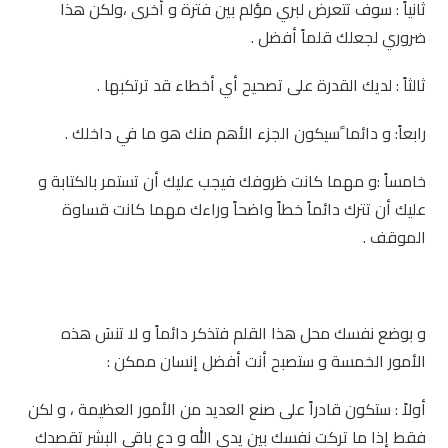
ثانياً : سوف تتعرض لبري مؤلم بين فترة و أخرى ،ولكن هذا
ضروري لجعلك قلماً أفضل .
ثالثاً : لديك القدرة على تصحيح أي أخطاء قد ترتكبها .
رابعاً: و دائما ًسيكون الجزء الأهم منك هو ما في داخلك .
خامساً :و مهما كانت ظروفك فيجب عليك أن تستمر بالكتابة و
عليك أن تترك دائماً خطاً واضحاً وراءك مهما كانت قساوة
الموقف .
و بوضع نفسك محل هذا القلم فتذكر دائماً و لا تنسَ هذه
الأمور الخمسة و ستصبح أنت أفضل إنسان ممكن :
أولاً : ستكون قادراً على صنع العديد من الأمور العظيمة ، و لكن
فقط إذا ما تركت نفسك بين يدي الله و دع باقي البشر تقصدك