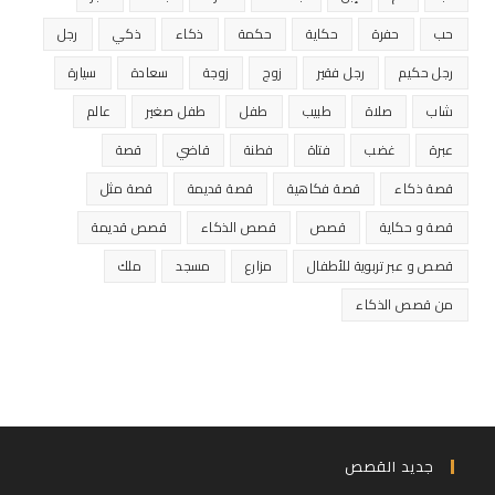
حب
حفرة
حكاية
حكمة
ذكاء
ذكي
رجل
رجل حكيم
رجل فقير
زوج
زوجة
سعادة
سيارة
شاب
صلاة
طبيب
طفل
طفل صغير
عالم
عبرة
غضب
فتاة
فطنة
قاضي
قصة
قصة ذكاء
قصة فكاهية
قصة قديمة
قصة مثل
قصة و حكاية
قصص
قصص الذكاء
قصص قديمة
قصص و عبر تربوية للأطفال
مزارع
مسجد
ملك
من قصص الذكاء
جديد القصص