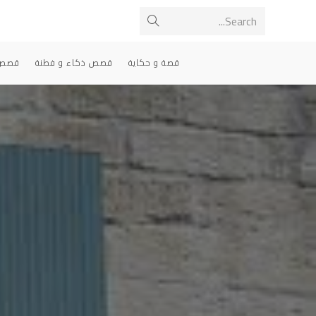
Ski
Search...
Submit
t
conten
search
قصة و حكاية
قصص ذكاء و فطنة
قصص 