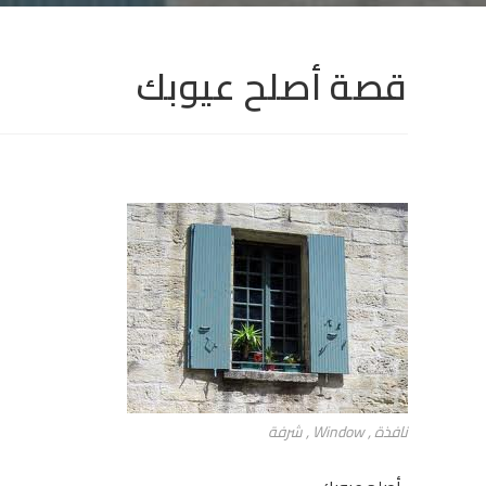
قصة أصلح عيوبك
نافذة , Window , شرفة