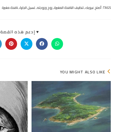
TAGS:
أصلح عيوبك
,
تنظيف النافذة المغبرة
,
زوج وزوجته
,
غسيل الجارة
,
نافذة مغبرة
♥ إدعم هذه القصة «
Opens
Opens
Opens
Opens
in
in
in
in
a
a
a
a
new
new
new
new
indow
window
window
window
YOU MIGHT ALSO LIKE