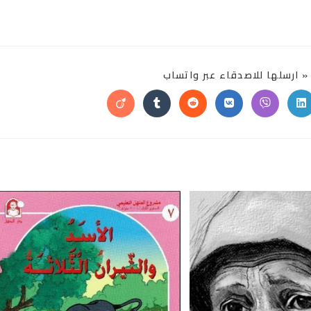
SHARE
 ارسلها للاصدقاء عبر واتساب
THIS
CONTENT
Opens
Opens
Opens
Opens
Opens
Opens
in
in
in
in
in
in
a
a
a
a
a
a
new
new
new
new
new
new
window
window
window
window
window
window
w