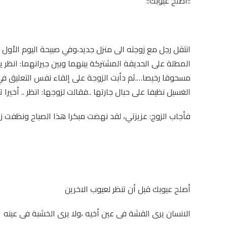
::أصلح عيوبك::
انتقل رجل مع زوجته الى منزل جديد،وفي صبيحة اليوم الأول و
المطلة على الحديقة المشتركة بينهما وبين جيرانهما: انظر يا 
مسحوقا رخيصا….ثم دأبت الزوجة على إلقاء نفس التعليق في
الغسيل نظيفا على حبال جارتها ..فقالت لزوجها: انظر .. أخيرا
فأجاب الزوج: عزيزتي، لقد نهضت مبكرا هذا الصباح ونظفت زجاج 
أصلح عيوبك قبل أن تنظر لعيوب الاخرين
الانسان يرى القشة فى عين أخيه ،ولا يرى الخشبة فى عينه