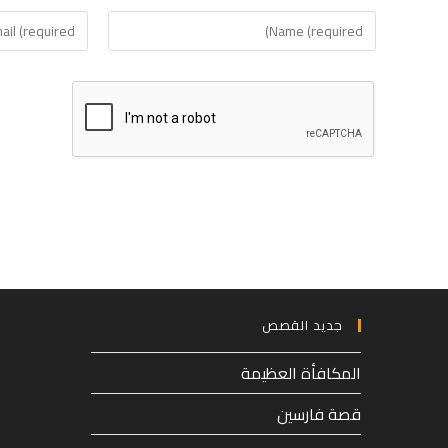
Enter
Enter
your
your
email
name
address
or
to
username
comment
to
comment
جديد القصص
المكافأة العظيمة
قصة فارسين