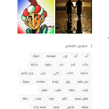
معرض القصص
أب
أم
إبن
ابتسامة
امرأة
بكاء
تاجر
حب
حفرة
حكاية
حكمة
ذكاء
ذكي
رجل
رجل حكيم
رجل فقير
زوج
زوجة
سعادة
سيارة
شاب
صلاة
طبيب
طفل
طفل صغير
عالم
عبرة
غضب
فتاة
فطنة
قاضي
قصة
قصة ذكاء