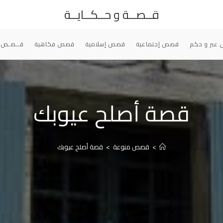
قــصــة و حــكــايــة
عبر و حكم
قصص إجتماعية
قصص إسلامية
قصص فكاهية
قــصـص 
قصة أصلح عيوبك
>
قصص منوعة
>
قصة أصلح عيوبك