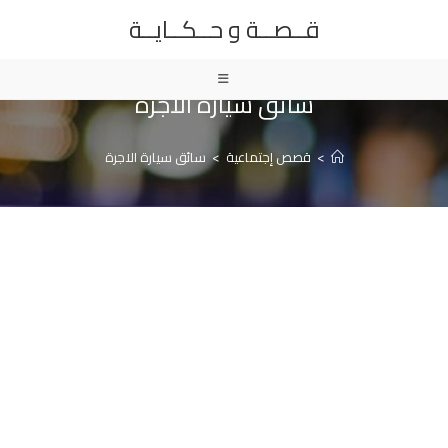
Ski
قــصــة و حــكــايــة
t
conten
سائق سيارة الاجرة
>
قصص إجتماعية
>
سائق سيارة الاجرة