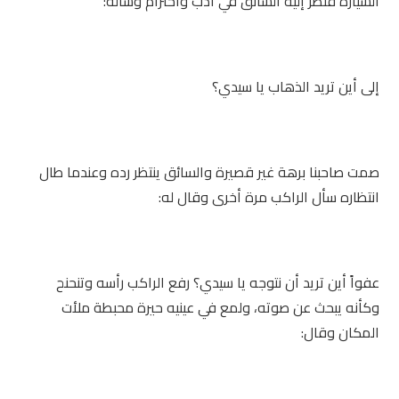
السيارة فنظر إليه السائق في أدب واحترام وسأله:
إلى أين تريد الذهاب يا سيدي؟
صمت صاحبنا برهة غير قصيرة والسائق ينتظر رده وعندما طال
انتظاره سأل الراكب مرة أخرى وقال له:
عفواً أين تريد أن نتوجه يا سيدي؟ رفع الراكب رأسه وتنحنح
وكأنه يبحث عن صوته، ولمع في عينيه حيرة محبطة ملأت
المكان وقال: