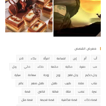
معرض القصص
أب
أم
إبن
ابتسامة
امرأة
بكاء
تاجر
حب
حفرة
حكاية
حكمة
ذكاء
ذكي
رجل
رجل حكيم
رجل فقير
زوج
زوجة
سعادة
سيارة
شاب
صلاة
طبيب
طفل
طفل صغير
عالم
عبرة
غضب
فتاة
فطنة
قاضي
قصة
قصة ذكاء
قصة فكاهية
قصة قديمة
قصة مثل