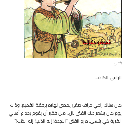
راعي
الراعى الكاذب
كان هناك راعي خراف صغير يمضي نهاره برفقة القطيع. وذات
يوم كان يشعر ذلك الفتى بال…ملل فقرر أن يقوم بخداع أهالي
القرية كي يتسلى. صرخ الفتى “النجدة! إنه الذئب! إنه الذئب!”