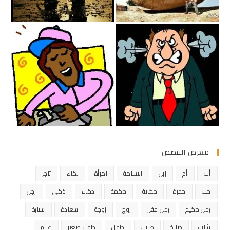
معرض القصص
أب
أم
إبن
ابتسامة
امرأة
بكاء
تاجر
حب
حفرة
حكاية
حكمة
ذكاء
ذكي
رجل
رجل حكيم
رجل فقير
زوج
زوجة
سعادة
سيارة
شاب
صلاة
طبيب
طفل
طفل صغير
عالم