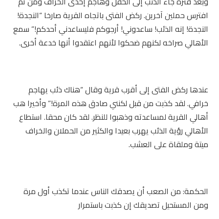
وبعد فترة جاء الذئب إلى الحقل وهاجم إحدى الخراف ومن ثم
افترس حملين آخرين. ركض الفتى باتجاه القرية صارخا “النجدة!
النجدة! إنه الذئب! ساعدوني! أرجوكم فليساعدني أحدكم!” سمع
الأهالي صراخه لكنهم ضحكوا لأنهم اعتقدوا أنها خدعة أخرى.
عندها ركض الفتى إلى أقرب قرية وقال “هناك ذئب يهاجم
خرافي. لقد كذبت من قبل لكنني صادق هذه المرة!” وأخيرا هب
أهالي القرية لمساعدته وذهبوا للنظر. لقد كان محقا. استطاع
الأهالي رؤية الذئب يهرب بعيدا والكثير من الحملان والخراف
ميتة وملقاة على العشب.
الحكمة: من الصعب أن يصدقك الناس عندما تكذب أول مرة
ومن المستحيل تصديقك إن كذبت باستمرار