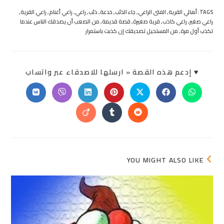
TAGS:
أهالي القرية
,
الفتى الراعي
,
جاء الذئب
,
خدعة
,
ذئب
,
راعي
,
راعي أغنام
,
راعي القرية
,
راعي صغير
,
راعي كاذب
,
قرية صغيرة
,
قصة قديمة
,
من الصعب أن يصدقك الناس عندما
تكذب أول مرة
,
من المستحيل تصديقك إن كذبت باستمرار
SHARE
♥ إدعم هذه القصة « ارسلها للاصدقاء عبر واتساب
THIS
ONTENT
Opens
Opens
Opens
Opens
Opens
Opens
Opens
in
in
in
in
in
in
in
a
a
a
a
a
a
a
Opens
Opens
Opens
new
new
new
new
new
new
new
in
in
in
window
window
window
window
window
window
window
a
a
a
new
new
new
window
window
window
YOU MIGHT ALSO LIKE