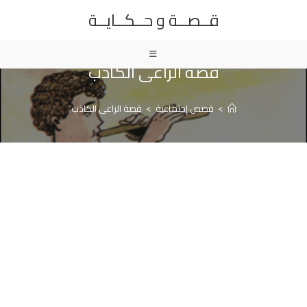
Ski
قــصــة و حــكــايــة
t
conten
قصة الراعى الكاذب
>
قصص إجتماعية
>
قصة الراعى الكاذب