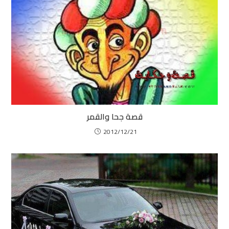
قصة جحا والقمر
2012/12/21