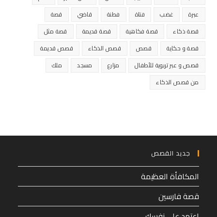
عبرة
غضب
فتاة
فطنة
قاضي
قصة
قصة ذكاء
قصة فكاهية
قصة قديمة
قصة مثل
قصة و حكاية
قصص
قصص الذكاء
قصص قديمة
قصص و عبر تربوية للأطفال
مزارع
مسجد
ملك
من قصص الذكاء
جديد القصص
المكافأة العظيمة
قصة فارسين
اعتمد على نفسك